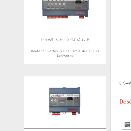
L-SWITCH LS-13333CB
Router 5 Puertos: 1xTP/XF-1250, 4xTP/FT-10
LonWorks
L-Swi
Des