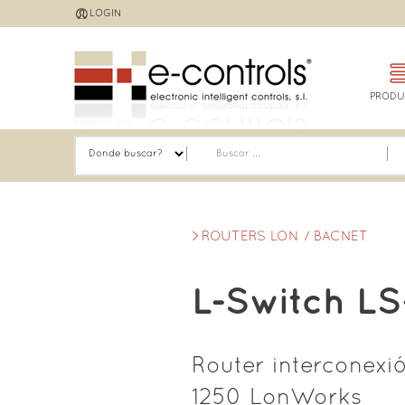
Jump
LOGIN
to
navigation
PRODU
ROUTERS LON / BACNET
L-Switch LS
Router interconexi
1250 LonWorks