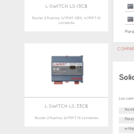
L-SWITCH LS-13CB
Router 2 Puertos: 1xTP/XF-1250, 1xTP/FT-10
LonWorks
Par
COMPAR
Soli
Los cam
L-SWITCH LS-33CB
Nomb
Router 2 Puertos: 2xTP/FT-10 LonWorks
Pers
e-Ma