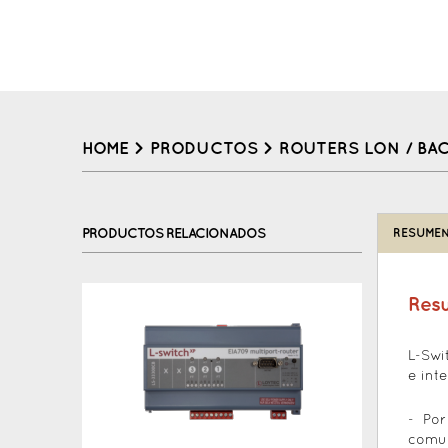
HOME
>
PRODUCTOS
>
ROUTERS LON / BA
Back
to
PRODUCTOS RELACIONADOS
RESUMEN
top
Res
L-Swi
e int
- Po
comun