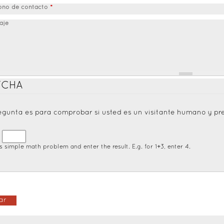
fono de contacto
*
aje
TCHA
egunta es para comprobar si usted es un visitante humano y p
=
s simple math problem and enter the result. E.g. for 1+3, enter 4.