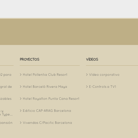
PROYECTOS
VÍDEOS
O2 para
Hotel Pollentia Club Resort
Vídeo corporativo
egral de
Hotel Barceló Rivera Maya
E-Controls a TV1
izables
Hotel Royalton Punta Cana Resort
 y
Edificio CAP-ARAG Barcelona
 Type...
xpansión
Vivendas C/Pacific Barcelona