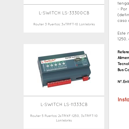
tenga
- Por
L-SWITCH LS-33300CB
(defi
caso 
Router 3 Puertos: 3xTP/FT-10 LonWorks
Este 
1250,
Refere
Alimen
Tecnol
Bus C
Nº. En
Inst
L-SWITCH LS-11333CB
Router 5 Puertos: 2xTP/XF-1250, 3xTP/FT-10
LonWorks