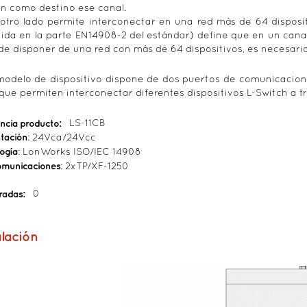
n como destino ese canal.
 otro lado permite interconectar en una red más de 64 disposit
nida en la parte EN14908-2 del estándar) define que en un can
de disponer de una red con más de 64 dispositivos, es necesario
modelo de dispositivo dispone de dos puertos de comunicacione
 que permiten interconectar diferentes dispositivos L-Switch a t
ncia producto:
LS-11CB
tación
: 24Vca/24Vcc
ogía
: LonWorks ISO/IEC 14908
omunicaciones
: 2xTP/XF-1250
tradas:
0
alación