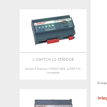
L-SWITCH LS-13300CB
Router 3 Puertos: 1xTP/XF-1250, 2xTP/FT-10
LonWorks
El eq
Inte