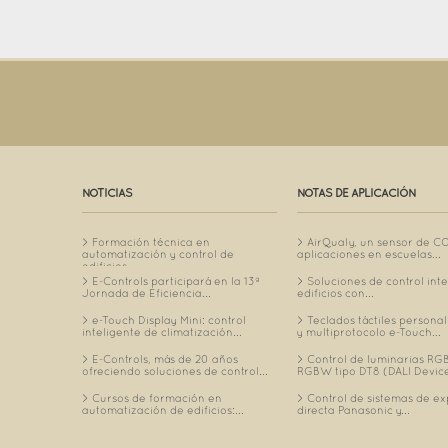
NOTICIAS
NOTAS DE APLICACIÓN
Formación técnica en
AirQualy, un sensor de C
automatización y control de
aplicaciones en escuelas...
edificios...
E-Controls participará en la 13ª
Soluciones de control int
Jornada de Eficiencia...
edificios con...
e-Touch Display Mini: control
Teclados táctiles personal
inteligente de climatización...
y multiprotocolo e-Touch...
E-Controls, más de 20 años
Control de luminarias RGB
ofreciendo soluciones de control...
RGBW tipo DT8 (DALI Device
Cursos de formación en
Control de sistemas de e
automatización de edificios:...
directa Panasonic y...