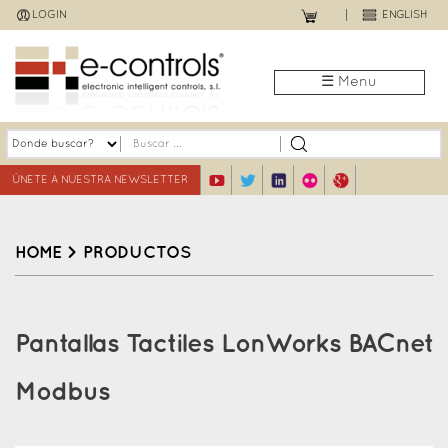
Jump
LOGIN
ENGLISH
to
navigation
☰ Menu
ÚNETE A NUESTRA NEWSLETTER
HOME
>
PRODUCTOS
Back
to
Pantallas Tactiles LonWorks BACnet
top
Modbus