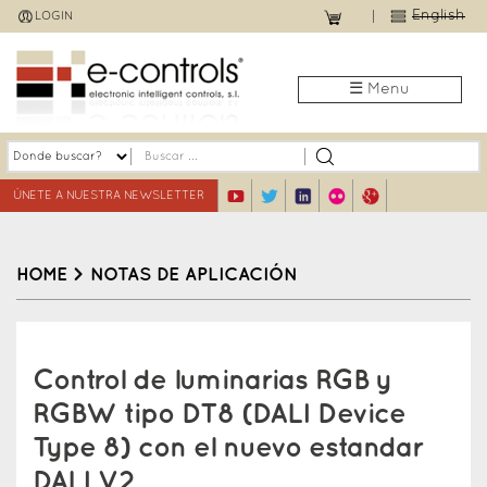
Jump
English
LOGIN
to
navigation
☰ Menu
ÚNETE A NUESTRA NEWSLETTER
HOME
>
NOTAS DE APLICACIÓN
Back
to
Control de luminarias RGB y
top
RGBW tipo DT8 (DALI Device
Type 8) con el nuevo estandar
DALI V2