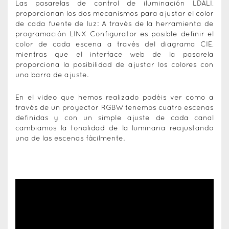
Las pasarelas de control de iluminación LDALI,
proporcionan los dos mecanismos para ajustar el color
de cada fuente de luz: A través de la herramienta de
programación LINX Configurator es posible definir el
color de cada escena a través del diagrama CIE,
mientras que el interface web de la pasarela
proporciona la posibilidad de ajustar los colores con
una barra de ajuste.
En el video que hemos realizado podéis ver como a
través de un proyector RGBW tenemos cuatro escenas
definidas y con un simple ajuste de cada canal
cambiamos la tonalidad de la luminaria reajustando
una de las escenas fácilmente.