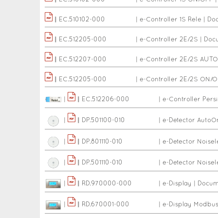
|
|
EC.510102-000
|
e-Controller 1S ON/OFF
|
|
EC.510102-000
|
e-Controller 1S Rele
|
Doc
|
|
EC.512205-000
|
e-Controller 2E/2S
|
Docu
|
|
EC.512207-000
|
e-Controller 2E/2S AUTO
|
|
EC.512205-000
|
e-Controller 2E/2S ON/
|
|
|
EC.512206-000
|
e-Controller Pers
|
|
|
DP.501100-010
|
e-Detector AutoO
|
|
|
DP.801110-010
|
e-Detector Noisel
|
|
|
DP.501110-010
|
e-Detector Noisel
|
|
|
RD.970000-000
|
e-Display
|
Docume
|
|
|
RD.670001-000
|
e-Display Modbu