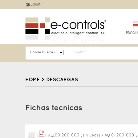
Jump
LOGIN
to
navigation
PRODU
HOME
>
DESCARGAS
Back
to
Fichas tecnicas
top
|
|
|
AQ.001200-000 (sin Leds) / AQ.011200-000 (