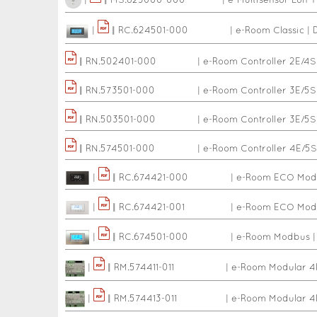
|
|
|
MS.623000-000
|
e-Multisensor Lon T
|
|
|
RC.624501-000
|
e-Room Classic
|
|
|
RN.502401-000
|
e-Room Controller 2E/4S
|
|
RN.573501-000
|
e-Room Controller 3E/5
|
|
RN.503501-000
|
e-Room Controller 3E/5S
|
|
RN.574501-000
|
e-Room Controller 4E/5
|
|
|
RC.674421-000
|
e-Room ECO Modb
|
|
|
RC.674421-001
|
e-Room ECO Mod
|
|
|
RC.674501-000
|
e-Room Modbus
|
|
|
RM.574411-011
|
e-Room Modular 
|
|
|
RM.574413-011
|
e-Room Modular 