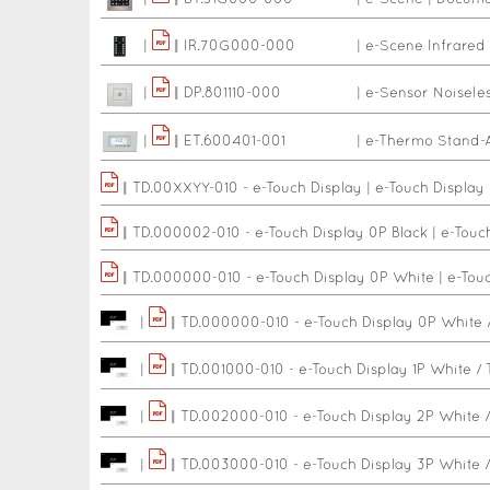
|
|
|
IR.70G000-000
|
e-Scene Infrared
|
|
|
DP.801110-000
|
e-Sensor Noisele
|
|
|
ET.600401-001
|
e-Thermo Stand-
|
|
TD.00XXYY-010 - e-Touch Display
|
e-Touch Display
|
|
TD.000002-010 - e-Touch Display 0P Black
|
e-Touc
|
|
TD.000000-010 - e-Touch Display 0P White
|
e-Tou
|
|
|
TD.000000-010 - e-Touch Display 0P White /
|
|
|
TD.001000-010 - e-Touch Display 1P White / 
|
|
|
TD.002000-010 - e-Touch Display 2P White /
|
|
|
TD.003000-010 - e-Touch Display 3P White /