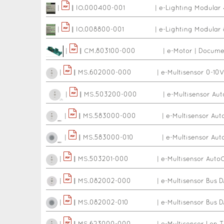
|
|
|
IO.000400-001
|
e-Lighting Modular
|
|
|
IO.008800-001
|
e-Lighting Modular
|
|
|
CM.803100-000
|
e-Motor
|
Documen
|
|
|
MS.602000-000
|
e-Multisensor 0-10
|
|
|
MS.503200-000
|
e-Multisensor Aut
|
|
|
MS.583000-000
|
e-Multisensor Aut
|
|
|
MS.583000-010
|
e-Multisensor Au
|
|
|
MS.503201-000
|
e-Multisensor Auto
|
|
|
MS.082002-000
|
e-Multisensor Bus D
|
|
|
MS.082002-010
|
e-Multisensor Bus 