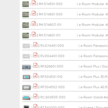
|
|
|
RM.574501-000
|
e-Room Modular 4
|
|
|
RM.574601-000
|
e-Room Modular 4
|
|
|
RM.574603-011
|
e-Room Modular 
|
|
|
RM.574601-011
|
e-Room Modular 4
|
|
|
RV.074401-000
|
e-Room Panasoni
|
|
|
RV.004401-000
|
e-Room Panasoni
|
|
|
RP.626601-000
|
e-Room Plus
|
Doc
|
|
|
RP.504501-010
|
e-Room Plus 3E/5
|
|
|
RP.504502-000
|
e-Room Plus 4E/5
|
|
|
RC.604505-000
|
e-Room Stand-Al
|
|
|
BT.51G000-000
|
e-Scene
|
Documen