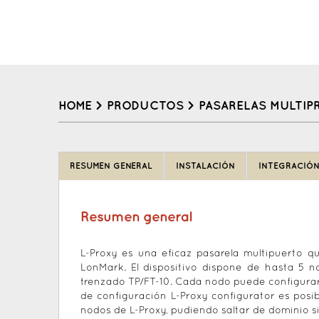
HOME
>
PRODUCTOS
>
PASARELAS MULTI
Back
to
RESUMEN GENERAL
INSTALACIÓN
INTEGRACIÓ
top
Resumen general
L-Proxy es una eficaz pasarela multipuerto q
LonMark. El dispositivo dispone de hasta 5 n
trenzado TP/FT-10. Cada nodo puede configurars
de configuración L-Proxy configurator es posib
nodos de L-Proxy, pudiendo saltar de dominio si