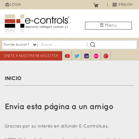
Jump
LOGIN
ENGLISH
to
navigation
☰ Menu
ÚNETE A NUESTRA NEWSLETTER
INICIO
Back
to
Envía esta página a un amigo
top
Gracias por su interés en difundir E-Controls.es.