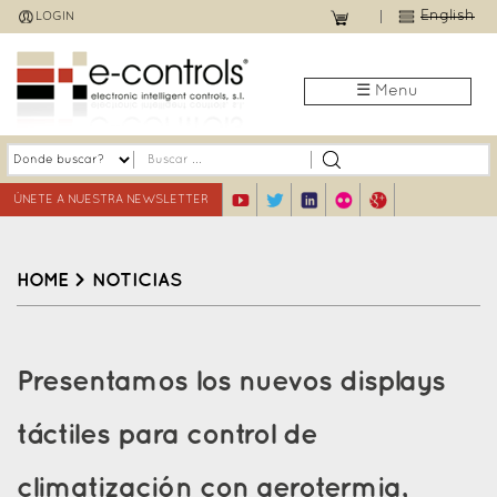
Jump
English
LOGIN
to
navigation
☰ Menu
ÚNETE A NUESTRA NEWSLETTER
HOME
>
NOTICIAS
Back
to
Presentamos los nuevos displays
top
táctiles para control de
climatización con aerotermia,