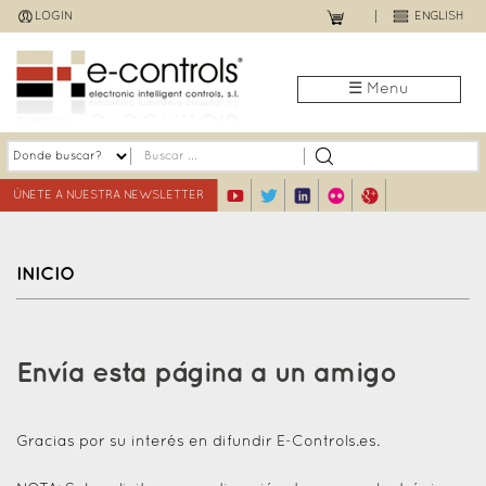
Jump
LOGIN
ENGLISH
to
navigation
☰ Menu
ÚNETE A NUESTRA NEWSLETTER
INICIO
Back
to
Envía esta página a un amigo
top
Gracias por su interés en difundir E-Controls.es.