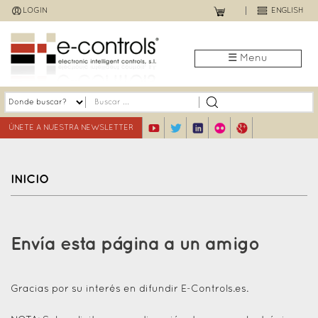
Jump
LOGIN
ENGLISH
to
navigation
☰ Menu
ÚNETE A NUESTRA NEWSLETTER
INICIO
Back
to
Envía esta página a un amigo
top
Gracias por su interés en difundir E-Controls.es.