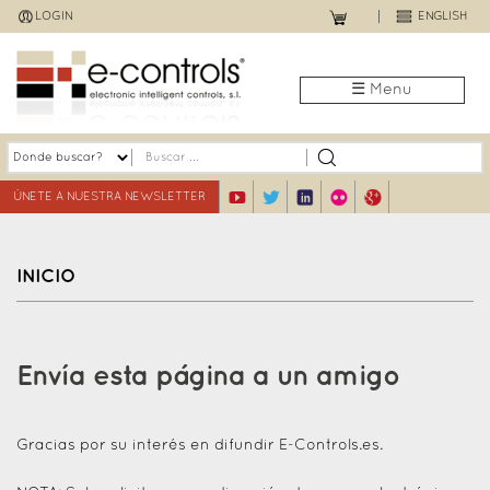
Jump
LOGIN
ENGLISH
to
navigation
☰ Menu
ÚNETE A NUESTRA NEWSLETTER
INICIO
Back
to
Envía esta página a un amigo
top
Gracias por su interés en difundir E-Controls.es.