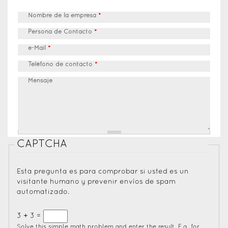
Nombre de la empresa
*
Persona de Contacto
*
e-Mail
*
Teléfono de contacto
*
Mensaje
CAPTCHA
Esta pregunta es para comprobar si usted es un
visitante humano y prevenir envíos de spam
automatizado.
3 + 3 =
Solve this simple math problem and enter the result. E.g. for