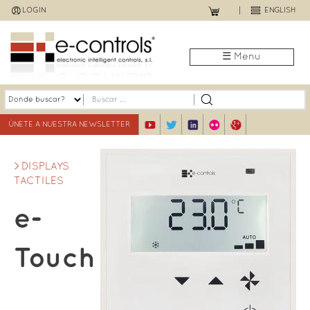
Jump
LOGIN
ENGLISH
to
navigation
☰ Menu
ÚNETE A NUESTRA NEWSLETTER
DISPLAYS
TACTILES
e-
Touch