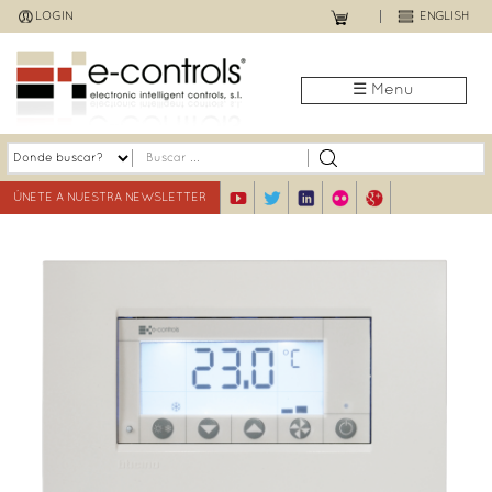
Jump
LOGIN
ENGLISH
to
navigation
☰ Menu
ÚNETE A NUESTRA NEWSLETTER