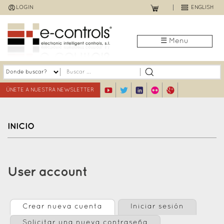
Jump
LOGIN
ENGLISH
to
navigation
☰ Menu
ÚNETE A NUESTRA NEWSLETTER
INICIO
Back
to
User account
top
Crear nueva cuenta
(solapa activa)
Iniciar sesión
Primary
Solicitar una nueva contraseña