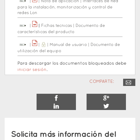
|
|
Nota de aplicación
|
Interfaces de Red
para la instalación, monitorización y control de
redes Lon
|
|
|
Fichas tecnicas
|
Documento de
características del producto
|
|
|
Manual de usuario
|
Documento de
utilización del equipo
Para descargar los documentos bloqueados debe
iniciar sesión
.
COMPARTE:
Solicita más información del