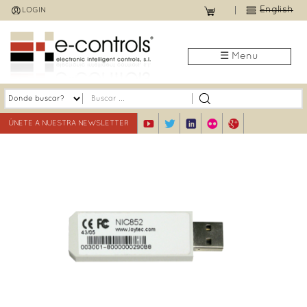
Jump
English
LOGIN
to
navigation
☰ Menu
ÚNETE A NUESTRA NEWSLETTER