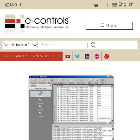
Jump
English
LOGIN
to
navigation
☰ Menu
ÚNETE A NUESTRA NEWSLETTER