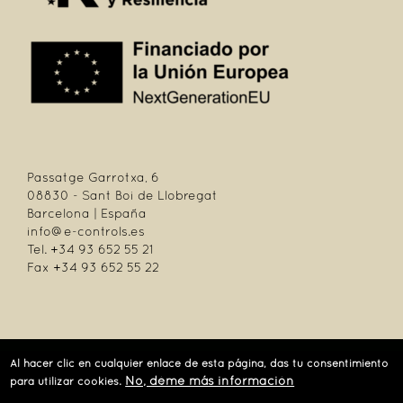
Passatge Garrotxa, 6
08830 - Sant Boi de Llobregat
Barcelona | España
info@e-controls.es
Tel. +34 93 652 55 21
Fax +34 93 652 55 22
| Passatge Garrotxa, 6 | 08830 Sant Boi de Llobregat | Barcelona | España |
Al hacer clic en cualquier enlace de esta página, das tu consentimiento
Tel.: +34 93 652 55 21 | Fax +34 93 652 55 22
No, déme más información
para utilizar cookies.