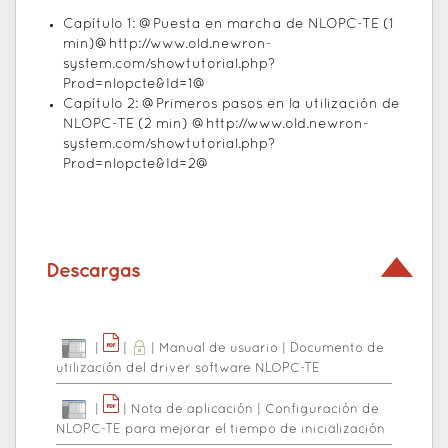
Capítulo 1: @Puesta en marcha de NLOPC-TE (1
min)@
http://www.old.newron-
system.com/showtutorial.php?
Prod=nlopcte&Id=1
@
Capítulo 2: @Primeros pasos en la utilización de
NLOPC-TE (2 min) @
http://www.old.newron-
system.com/showtutorial.php?
Prod=nlopcte&Id=2
@
Descargas
|
|
|
Manual de usuario
|
Documento de
utilización del driver software NLOPC-TE
|
|
Nota de aplicación
|
Configuración de
NLOPC-TE para mejorar el tiempo de inicialización