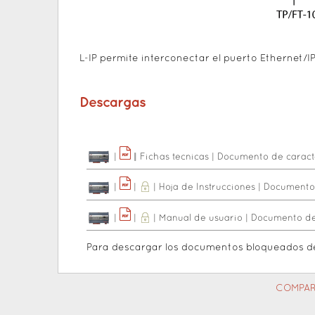
L-IP permite interconectar el puerto Ethernet/I
Descargas
|
|
|
Fichas tecnicas
|
Documento de caracte
|
|
|
Hoja de Instrucciones
|
Documento 
|
|
|
Manual de usuario
|
Documento de 
Para descargar los documentos bloqueados 
COMPAR