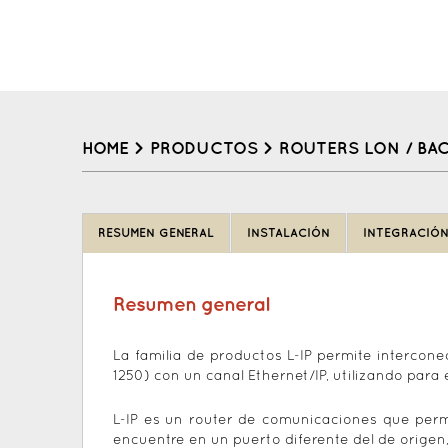
HOME
>
PRODUCTOS
>
ROUTERS LON / BA
Back
to
RESUMEN GENERAL
INSTALACIÓN
INTEGRACIÓ
top
Resumen general
La familia de productos L-IP permite intercon
1250) con un canal Ethernet/IP, utilizando para
L-IP es un router de comunicaciones que permi
encuentre en un puerto diferente del de origen