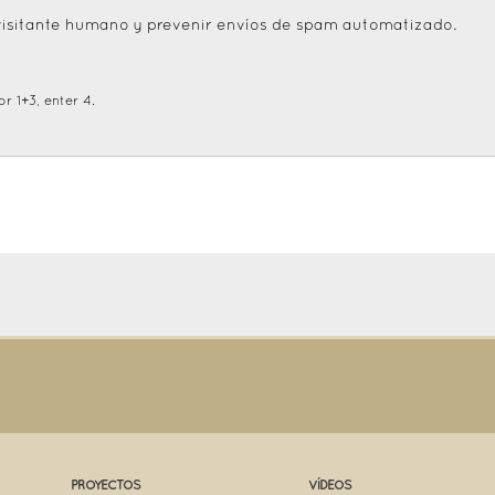
visitante humano y prevenir envíos de spam automatizado.
r 1+3, enter 4.
PROYECTOS
VÍDEOS