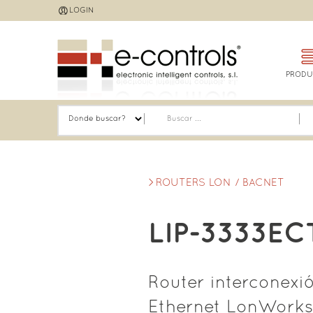
Jump
LOGIN
to
navigation
PRODU
ROUTERS LON / BACNET
LIP-3333EC
Router interconexi
Ethernet LonWorks