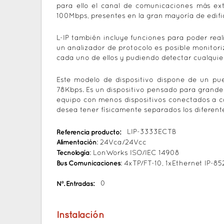
para ello el canal de comunicaciones más e
100Mbps, presentes en la gran mayoría de edific
L-IP también incluye funciones para poder reali
un analizador de protocolo es posible monitori
cada uno de ellos y pudiendo detectar cualquie
Este modelo de dispositivo dispone de un pu
78Kbps. Es un dispositivo pensado para grande
equipo con menos dispositivos conectados a c
desea tener físicamente separados los diferentes 
Referencia producto:
LIP-3333ECTB
Alimentación
: 24Vca/24Vcc
Tecnología
: LonWorks ISO/IEC 14908
Bus Comunicaciones
: 4xTP/FT-10, 1xEthernet IP-85
Nº. Entradas:
0
Instalación