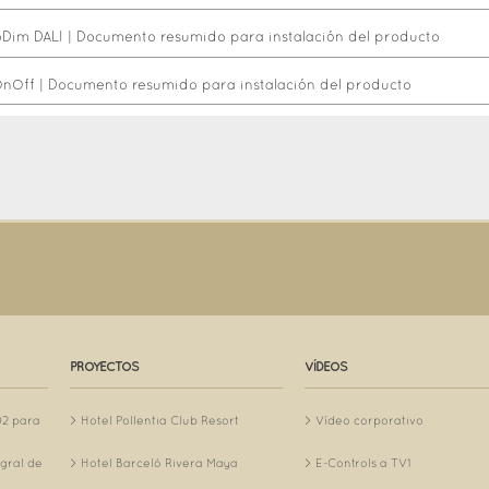
oDim DALI
|
Documento resumido para instalación del producto
OnOff
|
Documento resumido para instalación del producto
PROYECTOS
VÍDEOS
O2 para
Hotel Pollentia Club Resort
Vídeo corporativo
egral de
Hotel Barceló Rivera Maya
E-Controls a TV1