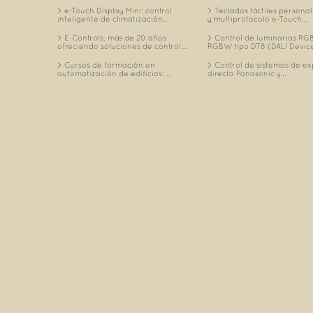
e-Touch Display Mini: control
Teclados táctiles personal
inteligente de climatización...
y multiprotocolo e-Touch...
E-Controls, más de 20 años
Control de luminarias RGB
ofreciendo soluciones de control...
RGBW tipo DT8 (DALI Device
Cursos de formación en
Control de sistemas de e
automatización de edificios:...
directa Panasonic y...