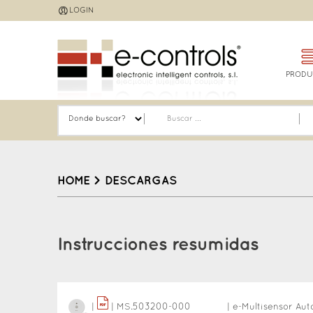
Jump
LOGIN
to
navigation
PRODU
HOME
>
DESCARGAS
Back
to
Instrucciones resumidas
top
|
|
MS.503200-000
|
e-Multisensor Aut