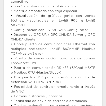
capacitivo
• Diseño acabado con cristal sin marco
• Montaje empotrado con caja especial
• Visualización de gráficos junto con zonas
táctiles, visualizables en LWEB 900 y LWEB
802/803
• Configuración con L-VIS/L-WEB Configurator
• Dispone de OPC UA / OPC XML-DA Server y OPC
XML-DA cliente
• Doble puerto de comunicaciones Ethernet con
múltiples protocolos: Lon/IP, BACnet/IP, Modbus
TCP –Master/Slave-
• Puerto de comunicación para bus de campo
LonWorks® TP/FT-10
• Puerto de comunicación RS-485 (BACnet MS/TP
o Modbus RTU -Master/Slave-)
• Dos puertos USB para conexión a módulos de
extensión Wi-Fi (LWLAN-800)
• Posibilidad de controlar remotamente a través
de VNC
• Alarmas, históricos y horarios
• Posibilidad de envío de correos electrónicos
• Objetos matemáticos para ejecutar operaciones