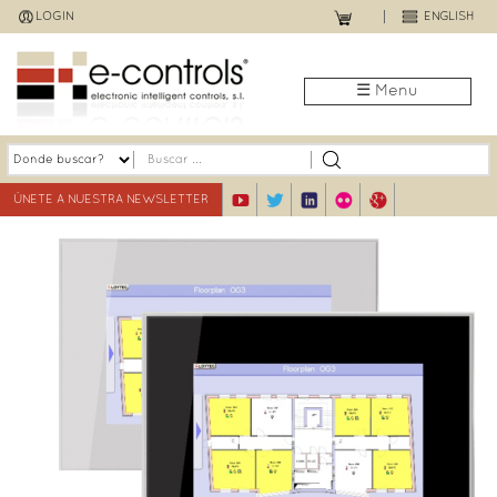
Jump
LOGIN
ENGLISH
to
navigation
☰ Menu
ÚNETE A NUESTRA NEWSLETTER