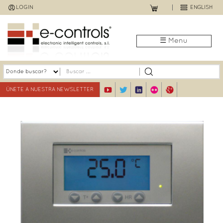
Jump
LOGIN
ENGLISH
to
navigation
☰ Menu
ÚNETE A NUESTRA NEWSLETTER