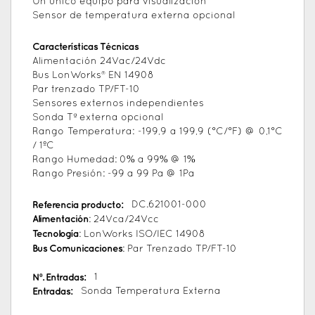
Un único equipo para visualización
Sensor de temperatura externa opcional
Características Técnicas
Alimentación 24Vac/24Vdc
Bus LonWorks® EN 14908
Par trenzado TP/FT-10
Sensores externos independientes
Sonda Tª externa opcional
Rango Temperatura: -199,9 a 199,9 (°C/°F) @ 0,1°C
/ 1ºC
Rango Humedad: 0% a 99% @ 1%
Rango Presión: -99 a 99 Pa @ 1Pa
Referencia producto:
DC.621001-000
Alimentación
: 24Vca/24Vcc
Tecnología
: LonWorks ISO/IEC 14908
Bus Comunicaciones
: Par Trenzado TP/FT-10
Nº. Entradas:
1
Entradas:
Sonda Temperatura Externa