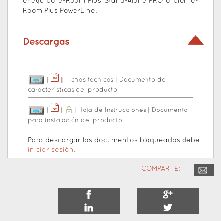
el equipo e-Room Plus Stand-Alone PRO o bien e-
Room Plus PowerLine.
Descargas
|
|
|
Fichas tecnicas
|
Documento de
características del producto
|
|
|
Hoja de Instrucciones
|
Documento
para instalación del producto
Para descargar los documentos bloqueados debe
iniciar sesión
.
COMPARTE: