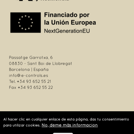
Passatge Garrotxa, 6
08830 - Sant Boi de Llobregat
Barcelona | España
info@e-controls.es
Tel. +34 93 652 55 21
Fax +34 93 652 55 22
| Passatge Garrotxa, 6 | 08830 Sant Boi de Llobregat | Barcelona | España |
Al hacer clic en cualquier enlace de esta página, das tu consentimiento
Tel.: +34 93 652 55 21 | Fax +34 93 652 55 22
No, déme más información
para utilizar cookies.