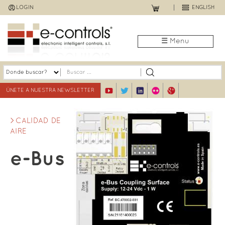
Jump
LOGIN
ENGLISH
to
navigation
☰ Menu
ÚNETE A NUESTRA NEWSLETTER
CALIDAD DE
AIRE
e-Bus