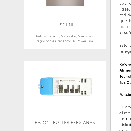
Los 
Fase/
red d
que l
E-SCENE
resto
la se
Botonera táctil, 5 canales, 5 escenas
regrabables, receptor IR, PowerLine
Este 
teleg
Refere
Alimen
Tecnol
Bus C
Funci
El ac
alime
una ú
E-CONTROLLER PERSIANAS
aisla
acome