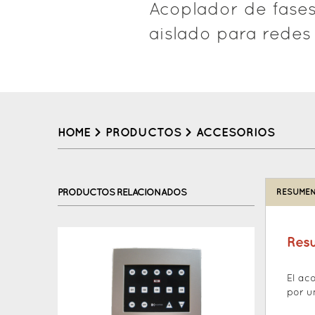
Acoplador de fase
aislado para redes 
HOME
>
PRODUCTOS
>
ACCESORIOS
Back
to
PRODUCTOS RELACIONADOS
RESUMEN
top
Res
El ac
por u