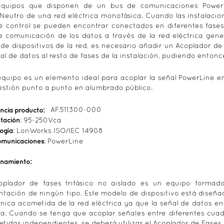
equipos que disponen de un bus de comunicaciones PowerL
Neutro de una red eléctrica monofásica. Cuando las instalacione
e control se pueden encontrar conectados en diferentes fases 
a comunicación de los datos a través de la red eléctrica gene
 de dispositivos de la red, es necesario añadir un Acoplador de
ñal de datos al resto de fases de la instalación, pudiendo entonce
equipo es un elemento ideal para acoplar la señal PowerLine en
estión punto a punto en alumbrado público.
ncia producto:
AF.511300-000
tación
: 95-250Vca
ogía
: LonWorks ISO/IEC 14908
omunicaciones
: PowerLine
onamiento:
oplador de fases trifásico no aislado es un equipo forma
ntación de ningún tipo. Este modelo de dispositivo está diseña
nica acometida de la red eléctrica ya que la señal de datos ent
da. Cuando se tenga que acoplar señales entre diferentes cuadr
tidas independientes, se deberá utilizar el Acoplador de Fases Tr