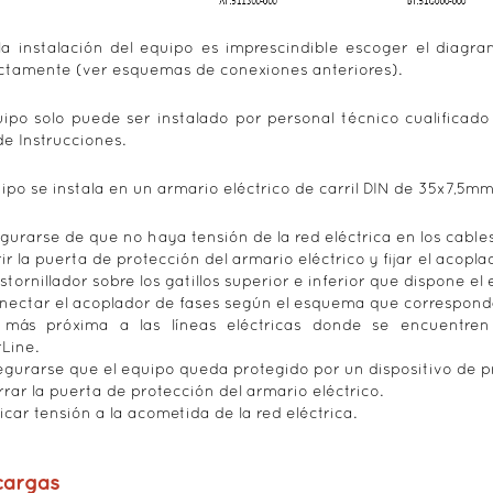
la instalación del equipo es imprescindible escoger el diagr
ctamente (ver esquemas de conexiones anteriores).
uipo solo puede ser instalado por personal técnico cualificado
de Instrucciones.
uipo se instala en un armario eléctrico de carril DIN de 35x7,5mm
egurarse de que no haya tensión de la red eléctrica en los cables
rir la puerta de protección del armario eléctrico y fijar el acop
stornillador sobre los gatillos superior e inferior que dispone el 
nectar el acoplador de fases según el esquema que correspond
 más próxima a las líneas eléctricas donde se encuentre
Line.
egurarse que el equipo queda protegido por un dispositivo de pr
rrar la puerta de protección del armario eléctrico.
licar tensión a la acometida de la red eléctrica.
cargas