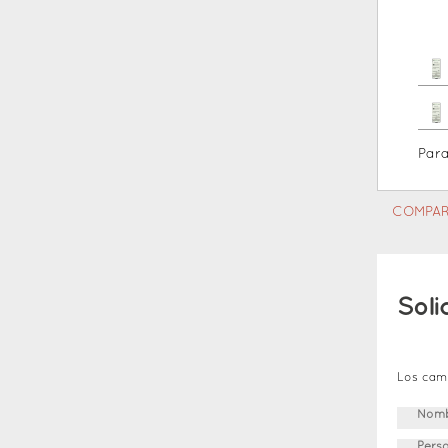
Par
COMPAR
Soli
Los cam
Nomb
Pers