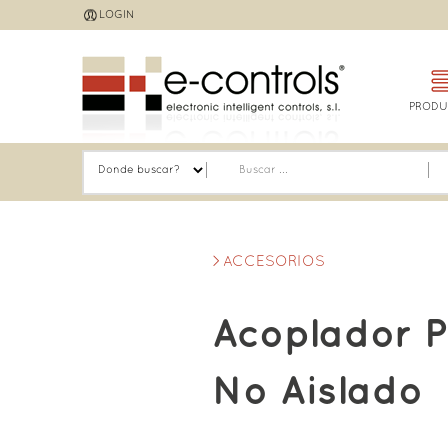
Jump
LOGIN
to
navigation
PRODU
ACCESORIOS
Acoplador 
No Aislado