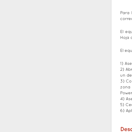
Para 
corre
El eq
Hoja 
El eq
1) As
2) Ab
un de
3) Co
zona
Power
4) As
5) Ce
6) Ap
Des