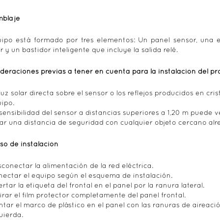
mblaje
uipo está formado por tres elementos: Un panel sensor, una e
r y un bastidor inteligente que incluye la salida relé.
deraciones previas a tener en cuenta para la instalación del p
luz solar directa sobre el sensor o los reflejos producidos en cr
ipo.
sensibilidad del sensor a distancias superiores a 1,20 m puede v
ar una distancia de seguridad con cualquier objeto cercano al
so de instalación
conectar la alimentación de la red eléctrica.
ectar el equipo según el esquema de instalación.
ertar la etiqueta del frontal en el panel por la ranura lateral.
irar el film protector completamente del panel frontal.
tar el marco de plástico en el panel con las ranuras de aireació
uierda.