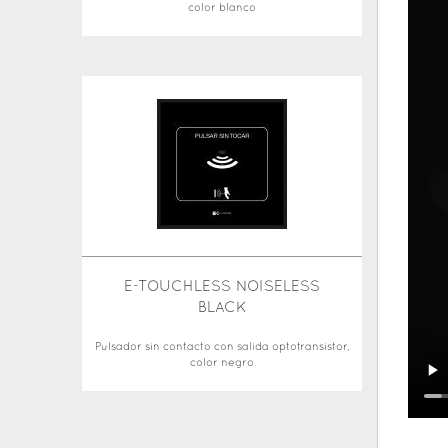
color blanco
E-TOUCHLESS NOISELESS
BLACK
Pulsador sin contacto con salida optotransistor,
color negro