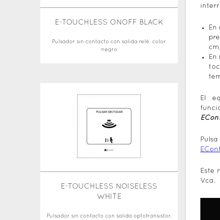
inter
E-TOUCHLESS ONOFF BLACK
En 
pre
Pulsador sin contacto con salida relé, color
cm,
negro
En 
toc
tem
El e
funci
EConf
Pulsa
EConf
Este 
Vca.
E-TOUCHLESS NOISELESS
WHITE
Pulsador sin contacto con salida optotransistor,