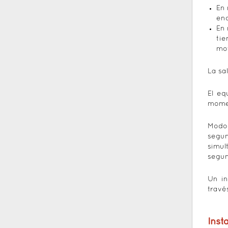
En 
enc
En 
tie
mot
La sa
El eq
momen
Modo 
segun
simul
segun
Un in
travé
Inst