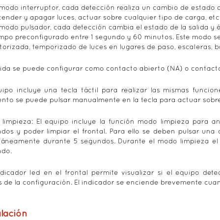
modo interruptor, cada detección realiza un cambio de estado de
ender y apagar luces, actuar sobre cualquier tipo de carga, etc
modo pulsador, cada detección cambia el estado de la salida y é
mpo preconfigurado entre 1 segundo y 60 minutos. Este modo se
orizada, temporizado de luces en lugares de paso, escaleras, ba
lida se puede configurar como contacto abierto (NA) o contact
uipo incluye una tecla táctil para realizar las mismas funci
to se puede pulsar manualmente en la tecla para actuar sobre
limpieza: El equipo incluye la función modo limpieza para a
dos y poder limpiar el frontal. Para ello se deben pulsar una d
táneamente durante 5 segundos. Durante el modo limpieza el 
do.
dicador led en el frontal permite visualizar si el equipo det
s de la configuración. El indicador se enciende brevemente cuan
alación