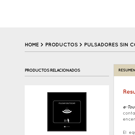
HOME
>
PRODUCTOS
>
PULSADORES SIN 
Back
to
PRODUCTOS RELACIONADOS
RESUMEN
top
Res
e-Tou
conta
encen
El e