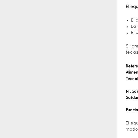
El eq
El 
La 
El 
Si pr
tecla
Refere
Alimen
Tecnol
Nº. Sal
Salida
Funci
El eq
modos