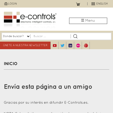
Jump
LOGIN
ENGLISH
to
navigation
☰ Menu
ÚNETE A NUESTRA NEWSLETTER
INICIO
Back
to
Envía esta página a un amigo
top
Gracias por su interés en difundir E-Controls.es.