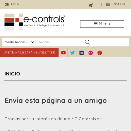
Jump
LOGIN
ENGLISH
to
navigation
☰ Menu
ÚNETE A NUESTRA NEWSLETTER
INICIO
Back
to
Envía esta página a un amigo
top
Gracias por su interés en difundir E-Controls.es.