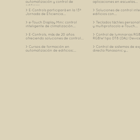
automatización y control de
aplicaciones en escuelas...
edificios...
E-Controls participará en la 13ª
Soluciones de control int
Jornada de Eficiencia...
edificios con...
e-Touch Display Mini: control
Teclados táctiles personal
inteligente de climatización...
y multiprotocolo e-Touch...
E-Controls, más de 20 años
Control de luminarias RGB
ofreciendo soluciones de control...
RGBW tipo DT8 (DALI Device
Cursos de formación en
Control de sistemas de e
automatización de edificios:...
directa Panasonic y...