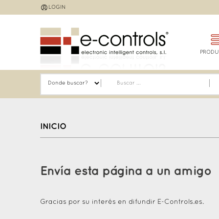
Jump
LOGIN
to
navigation
PRODU
INICIO
Back
to
Envía esta página a un amigo
top
Gracias por su interés en difundir E-Controls.es.