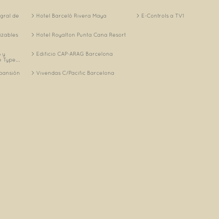
egral de
Hotel Barceló Rivera Maya
E-Controls a TV1
izables
Hotel Royalton Punta Cana Resort
 y
Edificio CAP-ARAG Barcelona
 Type...
xpansión
Vivendas C/Pacific Barcelona