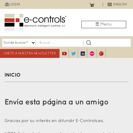
Jump
LOGIN
ENGLISH
to
navigation
☰ Menu
ÚNETE A NUESTRA NEWSLETTER
INICIO
Back
to
Envía esta página a un amigo
top
Gracias por su interés en difundir E-Controls.es.