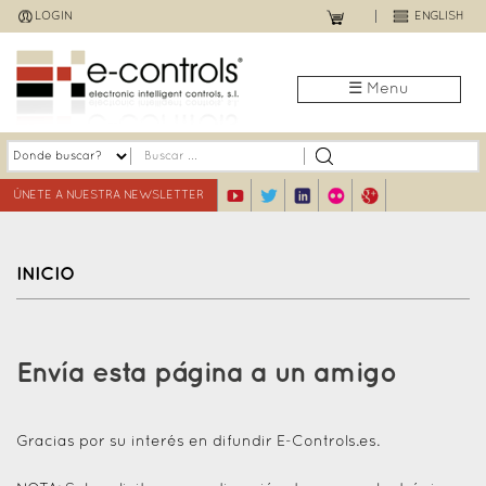
Jump
LOGIN
ENGLISH
to
navigation
☰ Menu
ÚNETE A NUESTRA NEWSLETTER
INICIO
Back
to
Envía esta página a un amigo
top
Gracias por su interés en difundir E-Controls.es.