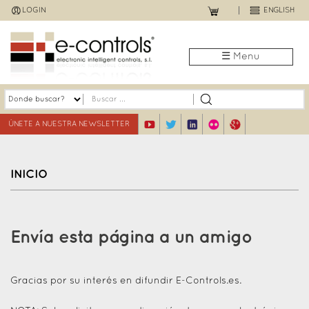
Jump
LOGIN
ENGLISH
to
navigation
☰ Menu
ÚNETE A NUESTRA NEWSLETTER
INICIO
Back
to
Envía esta página a un amigo
top
Gracias por su interés en difundir E-Controls.es.