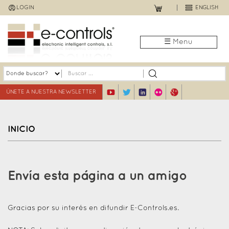
Jump
LOGIN
ENGLISH
to
navigation
☰ Menu
ÚNETE A NUESTRA NEWSLETTER
INICIO
Back
to
Envía esta página a un amigo
top
Gracias por su interés en difundir E-Controls.es.