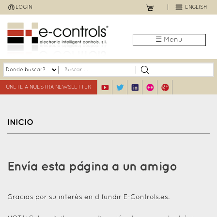
Jump
LOGIN
ENGLISH
to
navigation
☰ Menu
ÚNETE A NUESTRA NEWSLETTER
INICIO
Back
to
Envía esta página a un amigo
top
Gracias por su interés en difundir E-Controls.es.