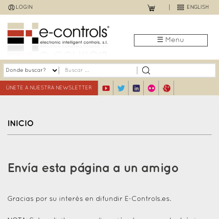
Jump
LOGIN
ENGLISH
to
navigation
☰ Menu
ÚNETE A NUESTRA NEWSLETTER
INICIO
Back
to
Envía esta página a un amigo
top
Gracias por su interés en difundir E-Controls.es.