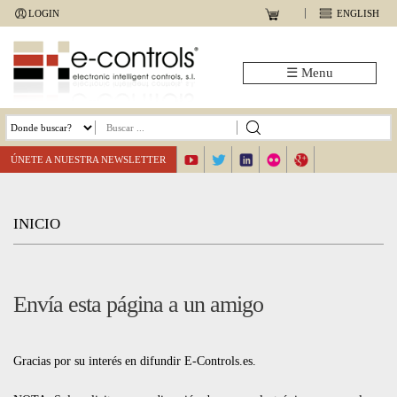
Jump
LOGIN
ENGLISH
to
navigation
☰ Menu
ÚNETE A NUESTRA NEWSLETTER
INICIO
Back
to
Envía esta página a un amigo
top
Gracias por su interés en difundir E-Controls.es.